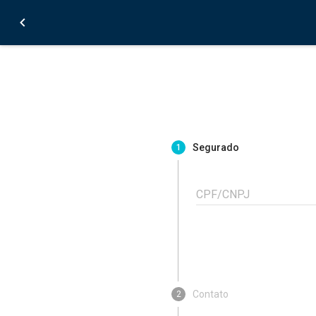
Segurado
1
CPF/CNPJ
Contato
2