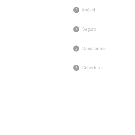
Imóvel
3
Seguro
4
Questionário
5
Coberturas
6